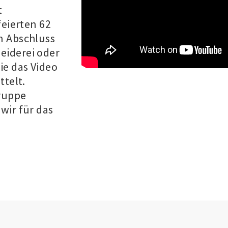
t
feierten 62
n Abschluss
eiderei oder
ie das Video
ttelt.
Gruppe
wir für das