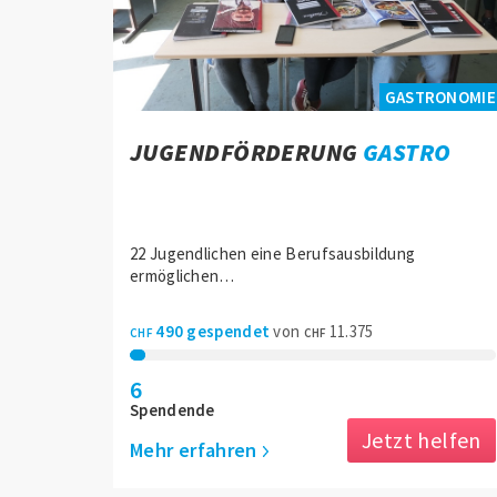
Jetzt teilen
GASTRONOMIE
Ihr Betrag
JUGENDFÖRDERUNG
GASTRO
1060
530
CHF
CHF
22 Jugendlichen eine Berufsausbildung
2120
CHF
CHF
ermöglichen…
490 gespendet
von
11.375
CHF
CHF
JETZT SPENDEN
6
Spendende
Jetzt helfen
Zurück
Mehr erfahren