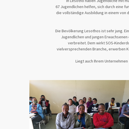
In Lesotho haben Jugendliche mit m
67 Jugendlichen helfen, sich durch eine fu
die vollständige Ausbildung in einem von 
Die Bevölkerung Lesothos ist sehr jung. Ein
Jugendlichen und jungen Erwachsenen o
verbreitet. Dem wirkt SOS-Kinderd
vielversprechenden Branche, erwerben Komp
Liegt auch Ihrem Unternehmen e
490 gespendet
11.375
von
CHF
CHF
30.04.2025
4.31%
6
Deadline
Status
Spendende