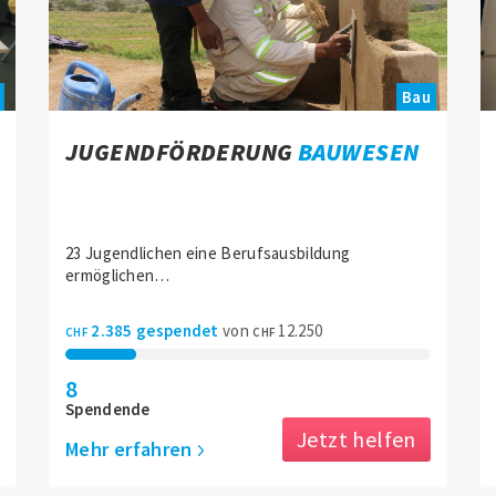
Jetzt teilen
Bau
Ihr Betrag
JUGENDFÖRDERUNG
BAUWESEN
1060
530
CHF
CHF
23 Jugendlichen eine Berufsausbildung
2120
CHF
CHF
ermöglichen…
2.385 gespendet
von
12.250
CHF
CHF
JETZT SPENDEN
8
Spendende
Jetzt helfen
Zurück
Mehr erfahren