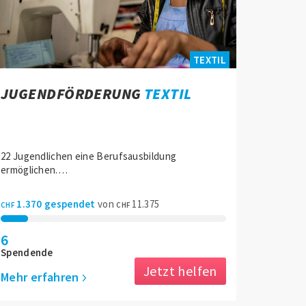
Jetzt teilen
TEXTIL
Ihr Betrag
JUGENDFÖRDERUNG
TEXTIL
1060
530
CHF
CHF
22 Jugendlichen eine Berufsausbildung
2120
CHF
CHF
ermöglichen.…
1.370 gespendet
von
11.375
CHF
CHF
JETZT SPENDEN
6
Spendende
Jetzt helfen
Zurück
Mehr erfahren