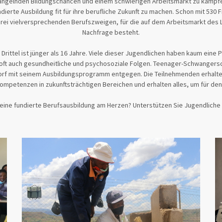
angelnden Bildungschancen und einem schwierigen Arbeitsmarkt zu kämpfen.
ndierte Ausbildung fit für ihre berufliche Zukunft zu machen. Schon mit 530
drei vielversprechenden Berufszweigen, für die auf dem Arbeitsmarkt des L
Nachfrage besteht.
 Drittel ist jünger als 16 Jahre. Viele dieser Jugendlichen haben kaum eine 
ft auch gesundheitliche und psychosoziale Folgen. Teenager-Schwangersch
orf mit seinem Ausbildungsprogramm entgegen. Die Teilnehmenden erhalten 
etenzen in zukunftsträchtigen Bereichen und erhalten alles, um für den Ei
ine fundierte Berufsausbildung am Herzen? Unterstützen Sie Jugendliche i
2.385 gespendet
12.250
von
CHF
CHF
30.04.2025
19.47%
8
Deadline
Status
Spendende